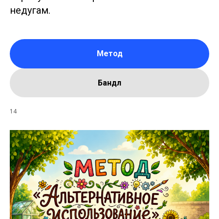
недугам.
Метод
Бандл
14